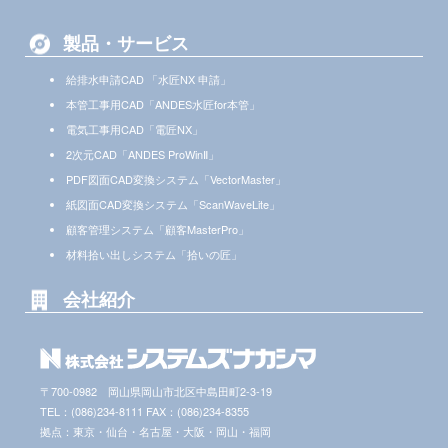
製品・サービス
給排水申請CAD 「水匠NX 申請」
本管工事用CAD「ANDES水匠for本管」
電気工事用CAD「電匠NX」
2次元CAD「ANDES ProWinⅡ」
PDF図面CAD変換システム「VectorMaster」
紙図面CAD変換システム「ScanWaveLite」
顧客管理システム「顧客MasterPro」
材料拾い出しシステム「拾いの匠」
会社紹介
〒700-0982 岡山県岡山市北区中島田町2-3-19
TEL：(086)234-8111 FAX：(086)234-8355
拠点：東京・仙台・名古屋・大阪・岡山・福岡