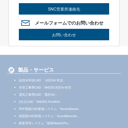
SNC営業所連絡先
メールフォームでのお問い合わせ
お問い合わせ
製品・サービス
給排水申請CAD 「水匠NX 申請」
本管工事用CAD「ANDES水匠for本管」
電気工事用CAD「電匠NX」
2次元CAD「ANDES ProWinⅡ」
PDF図面CAD変換システム「VectorMaster」
紙図面CAD変換システム「ScanWaveLite」
顧客管理システム「顧客MasterPro」