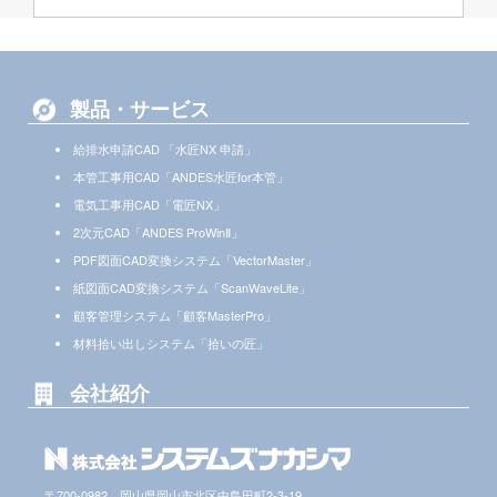
製品・サービス
給排水申請CAD 「水匠NX 申請」
本管工事用CAD「ANDES水匠for本管」
電気工事用CAD「電匠NX」
2次元CAD「ANDES ProWinⅡ」
PDF図面CAD変換システム「VectorMaster」
紙図面CAD変換システム「ScanWaveLite」
顧客管理システム「顧客MasterPro」
材料拾い出しシステム「拾いの匠」
会社紹介
〒700-0982 岡山県岡山市北区中島田町2-3-19