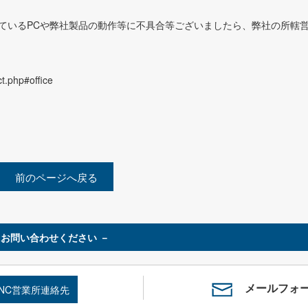
ているPCや弊社製品の動作等に不具合等ございましたら、弊社の所轄
t.php#office
前のページへ戻る
お問い合わせください －
メールフォ
SNC営業所連絡先