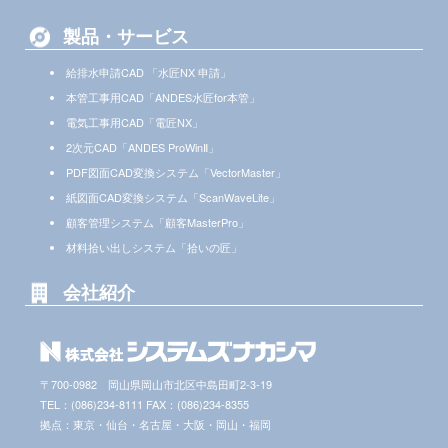
製品・サービス
給排水申請CAD 「水匠NX 申請」
本管工事用CAD「ANDES水匠for本管」
電気工事用CAD「電匠NX」
2次元CAD「ANDES ProWinⅡ」
PDF図面CAD変換システム「VectorMaster」
紙図面CAD変換システム「ScanWaveLite」
顧客管理システム「顧客MasterPro」
材料拾い出しシステム「拾いの匠」
会社紹介
〒700-0982 岡山県岡山市北区中島田町2-3-19
TEL：(086)234-8111 FAX：(086)234-8355
拠点：東京・仙台・名古屋・大阪・岡山・福岡