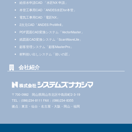
給排水申請CAD 「水匠NX 申請」
本管工事用CAD「ANDES水匠for本管」
電気工事用CAD「電匠NX」
2次元CAD「ANDES ProWinⅡ」
PDF図面CAD変換システム「VectorMaster」
紙図面CAD変換システム「ScanWaveLite」
顧客管理システム「顧客MasterPro」
材料拾い出しシステム「拾いの匠」
会社紹介
〒700-0982 岡山県岡山市北区中島田町2-3-19
TEL：(086)234-8111 FAX：(086)234-8355
拠点：東京・仙台・名古屋・大阪・岡山・福岡