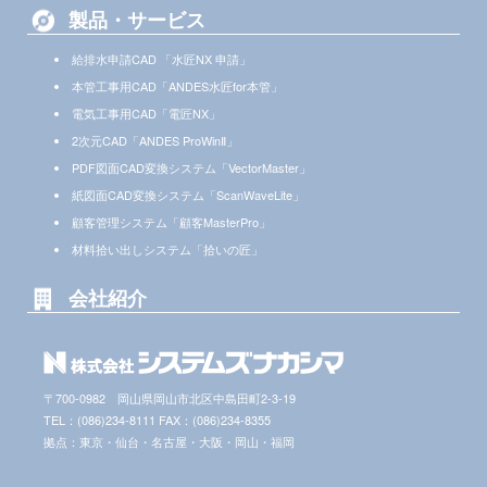
製品・サービス
給排水申請CAD 「水匠NX 申請」
本管工事用CAD「ANDES水匠for本管」
電気工事用CAD「電匠NX」
2次元CAD「ANDES ProWinⅡ」
PDF図面CAD変換システム「VectorMaster」
紙図面CAD変換システム「ScanWaveLite」
顧客管理システム「顧客MasterPro」
材料拾い出しシステム「拾いの匠」
会社紹介
〒700-0982 岡山県岡山市北区中島田町2-3-19
TEL：(086)234-8111 FAX：(086)234-8355
拠点：東京・仙台・名古屋・大阪・岡山・福岡