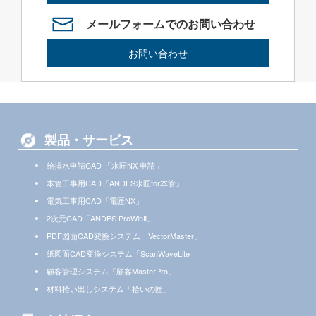
メールフォームでのお問い合わせ
お問い合わせ
製品・サービス
給排水申請CAD 「水匠NX 申請」
本管工事用CAD「ANDES水匠for本管」
電気工事用CAD「電匠NX」
2次元CAD「ANDES ProWinⅡ」
PDF図面CAD変換システム「VectorMaster」
紙図面CAD変換システム「ScanWaveLite」
顧客管理システム「顧客MasterPro」
材料拾い出しシステム「拾いの匠」