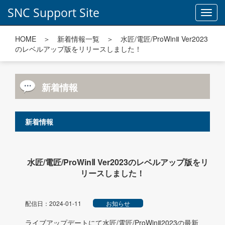
SNC Support Site
Toggl
navig
HOME
＞
新着情報一覧
＞ 水匠/電匠/ProWinⅡ Ver2023
のレベルアップ版をリリースしました！
新着情報
新着情報
水匠/電匠/ProWinⅡ Ver2023のレベルアップ版をリ
リースしました！
配信日：2024-01-11
お知らせ
ライブアップデートにて水匠/電匠/ProWinⅡ2023の最新