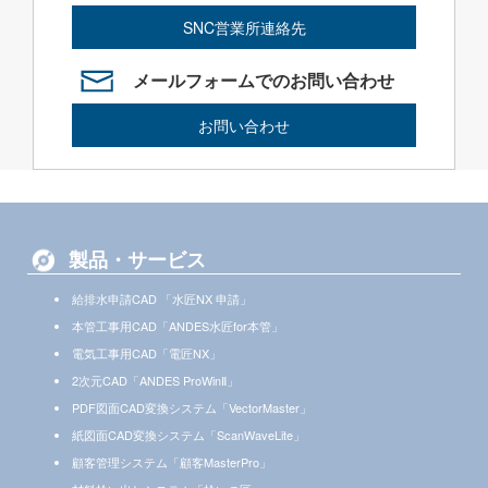
SNC営業所連絡先
メールフォームでのお問い合わせ
お問い合わせ
製品・サービス
給排水申請CAD 「水匠NX 申請」
本管工事用CAD「ANDES水匠for本管」
電気工事用CAD「電匠NX」
2次元CAD「ANDES ProWinⅡ」
PDF図面CAD変換システム「VectorMaster」
紙図面CAD変換システム「ScanWaveLite」
顧客管理システム「顧客MasterPro」