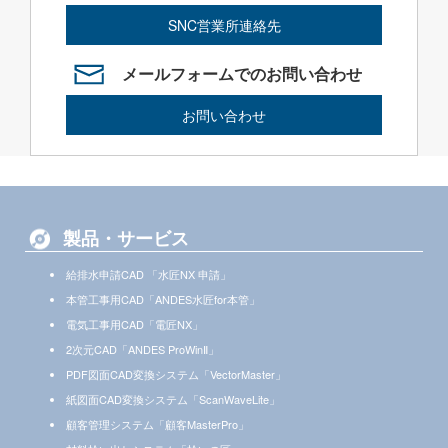
SNC営業所連絡先
メールフォームでのお問い合わせ
お問い合わせ
製品・サービス
給排水申請CAD 「水匠NX 申請」
本管工事用CAD「ANDES水匠for本管」
電気工事用CAD「電匠NX」
2次元CAD「ANDES ProWinⅡ」
PDF図面CAD変換システム「VectorMaster」
紙図面CAD変換システム「ScanWaveLite」
顧客管理システム「顧客MasterPro」