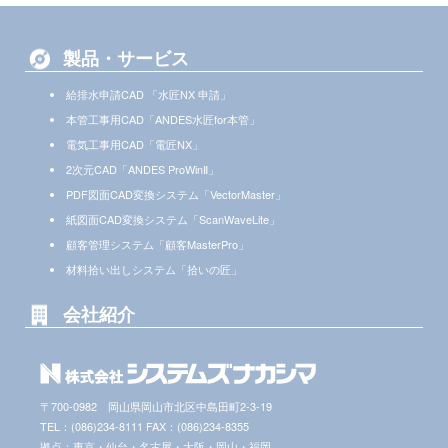
製品・サービス
給排水申請CAD 「水匠NX 申請」
本管工事用CAD「ANDES水匠for本管」
電気工事用CAD「電匠NX」
2次元CAD「ANDES ProWinⅡ」
PDF図面CAD変換システム「VectorMaster」
紙図面CAD変換システム「ScanWaveLite」
顧客管理システム「顧客MasterPro」
材料拾い出しシステム「拾いの匠」
会社紹介
〒700-0982 岡山県岡山市北区中島田町2-3-19
TEL：(086)234-8111 FAX：(086)234-8355
拠点：東京・仙台・名古屋・大阪・岡山・福岡