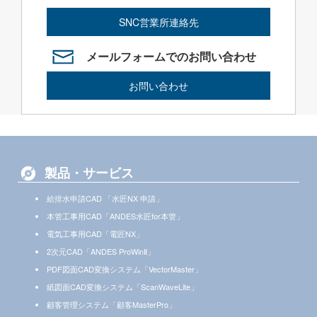
SNC営業所連絡先
メールフォームでのお問い合わせ
お問い合わせ
製品・サービス
給排水申請CAD 「水匠NX 申請」
本管工事用CAD「ANDES水匠for本管」
電気工事用CAD「電匠NX」
2次元CAD「ANDES ProWinⅡ」
PDF図面CAD変換システム「VectorMaster」
紙図面CAD変換システム「ScanWaveLite」
顧客管理システム「顧客MasterPro」