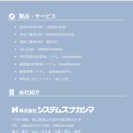
製品・サービス
給排水申請CAD 「水匠NX 申請」
本管工事用CAD「ANDES水匠for本管」
電気工事用CAD「電匠NX」
2次元CAD「ANDES ProWinⅡ」
PDF図面CAD変換システム「VectorMaster」
紙図面CAD変換システム「ScanWaveLite」
顧客管理システム「顧客MasterPro」
材料拾い出しシステム「拾いの匠」
会社紹介
〒700-0982 岡山県岡山市北区中島田町2-3-19
TEL：(086)234-8111 FAX：(086)234-8355
拠点：東京・仙台・名古屋・大阪・岡山・福岡