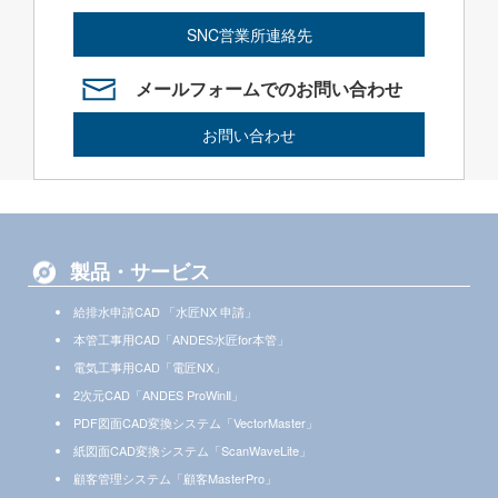
SNC営業所連絡先
メールフォームでのお問い合わせ
お問い合わせ
製品・サービス
給排水申請CAD 「水匠NX 申請」
本管工事用CAD「ANDES水匠for本管」
電気工事用CAD「電匠NX」
2次元CAD「ANDES ProWinⅡ」
PDF図面CAD変換システム「VectorMaster」
紙図面CAD変換システム「ScanWaveLite」
顧客管理システム「顧客MasterPro」