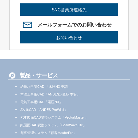
SNC営業所連絡先
メールフォームでのお問い合わせ
お問い合わせ
製品・サービス
給排水申請CAD 「水匠NX 申請」
本管工事用CAD「ANDES水匠for本管」
電気工事用CAD「電匠NX」
2次元CAD「ANDES ProWinⅡ」
PDF図面CAD変換システム「VectorMaster」
紙図面CAD変換システム「ScanWaveLite」
顧客管理システム「顧客MasterPro」