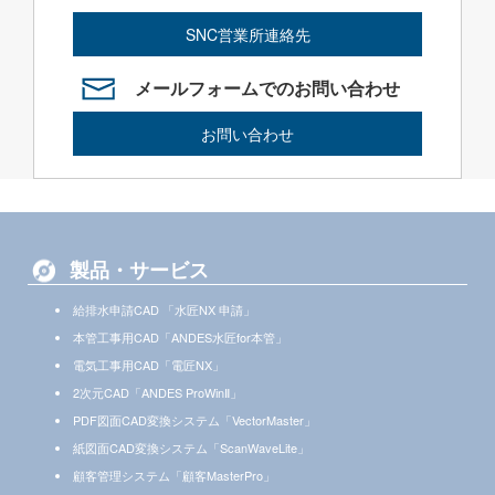
SNC営業所連絡先
メールフォームでのお問い合わせ
お問い合わせ
製品・サービス
給排水申請CAD 「水匠NX 申請」
本管工事用CAD「ANDES水匠for本管」
電気工事用CAD「電匠NX」
2次元CAD「ANDES ProWinⅡ」
PDF図面CAD変換システム「VectorMaster」
紙図面CAD変換システム「ScanWaveLite」
顧客管理システム「顧客MasterPro」