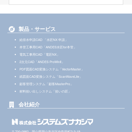
製品・サービス
給排水申請CAD 「水匠NX 申請」
本管工事用CAD「ANDES水匠for本管」
電気工事用CAD「電匠NX」
2次元CAD「ANDES ProWinⅡ」
PDF図面CAD変換システム「VectorMaster」
紙図面CAD変換システム「ScanWaveLite」
顧客管理システム「顧客MasterPro」
材料拾い出しシステム「拾いの匠」
会社紹介
〒700-0982 岡山県岡山市北区中島田町2-3-19