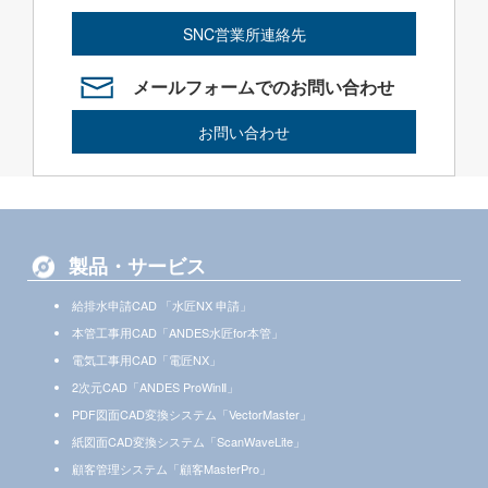
SNC営業所連絡先
メールフォームでのお問い合わせ
お問い合わせ
製品・サービス
給排水申請CAD 「水匠NX 申請」
本管工事用CAD「ANDES水匠for本管」
電気工事用CAD「電匠NX」
2次元CAD「ANDES ProWinⅡ」
PDF図面CAD変換システム「VectorMaster」
紙図面CAD変換システム「ScanWaveLite」
顧客管理システム「顧客MasterPro」