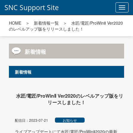
SNC Support Site
Toggl
navig
HOME
＞
新着情報一覧
＞ 水匠/電匠/ProWinⅡ Ver2020
のレベルアップ版をリリースしました！
新着情報
新着情報
水匠/電匠/ProWinⅡ Ver2020のレベルアップ版をリ
リースしました！
配信日：2023-07-21
お知らせ
ライブアップデートにて水匠/電匠/ProWinⅡ2020の最新