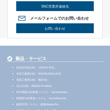
SNC営業所連絡先
メールフォームでのお問い合わせ
お問い合わせ
製品・サービス
給排水申請CAD 「水匠NX 申請」
本管工事用CAD「ANDES水匠for本管」
電気工事用CAD「電匠NX」
2次元CAD「ANDES ProWinⅡ」
PDF図面CAD変換システム「VectorMaster」
紙図面CAD変換システム「ScanWaveLite」
顧客管理システム「顧客MasterPro」