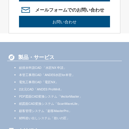
メールフォームでのお問い合わせ
お問い合わせ
製品・サービス
給排水申請CAD 「水匠NX 申請」
本管工事用CAD「ANDES水匠for本管」
電気工事用CAD「電匠NX」
2次元CAD「ANDES ProWinⅡ」
PDF図面CAD変換システム「VectorMaster」
紙図面CAD変換システム「ScanWaveLite」
顧客管理システム「顧客MasterPro」
材料拾い出しシステム「拾いの匠」