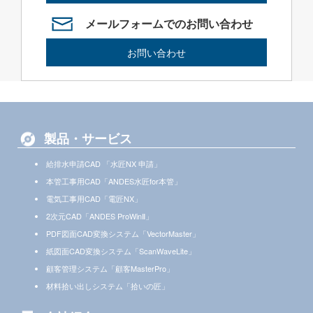
メールフォームでのお問い合わせ
お問い合わせ
製品・サービス
給排水申請CAD 「水匠NX 申請」
本管工事用CAD「ANDES水匠for本管」
電気工事用CAD「電匠NX」
2次元CAD「ANDES ProWinⅡ」
PDF図面CAD変換システム「VectorMaster」
紙図面CAD変換システム「ScanWaveLite」
顧客管理システム「顧客MasterPro」
材料拾い出しシステム「拾いの匠」