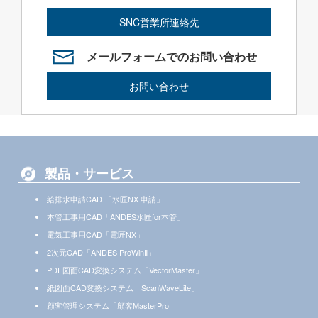
SNC営業所連絡先
メールフォームでのお問い合わせ
お問い合わせ
製品・サービス
給排水申請CAD 「水匠NX 申請」
本管工事用CAD「ANDES水匠for本管」
電気工事用CAD「電匠NX」
2次元CAD「ANDES ProWinⅡ」
PDF図面CAD変換システム「VectorMaster」
紙図面CAD変換システム「ScanWaveLite」
顧客管理システム「顧客MasterPro」